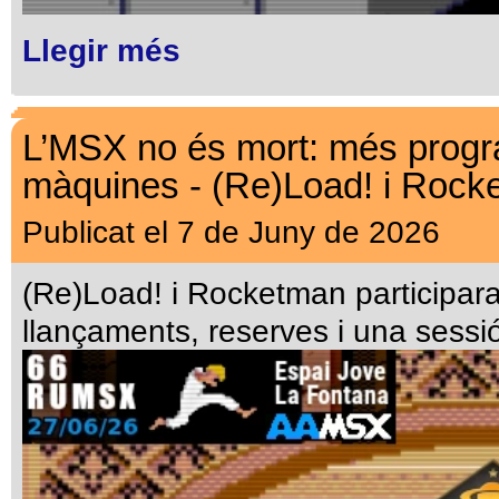
Llegir més
L’MSX no és mort: més progra
màquines - (Re)Load! i Rock
Publicat el 7 de Juny de 2026
(Re)Load! i Rocketman participar
llançaments, reserves i una sessió