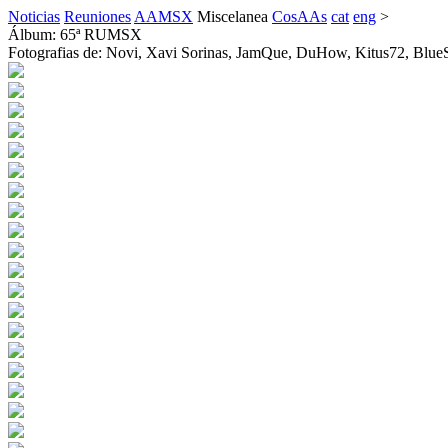
Noticias
Reuniones
AAMSX
Miscelanea
CosAAs
cat
eng
>
Álbum: 65ª RUMSX
Fotografias de: Novi, Xavi Sorinas, JamQue, DuHow, Kitus72, BlueS