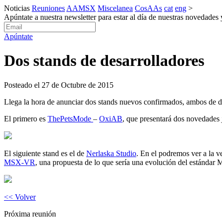
Noticias
Reuniones
AAMSX
Miscelanea
CosAAs
cat
eng
>
Apúntate a nuestra newsletter para estar al día de nuestras novedades
Apúntate
Dos stands de desarrolladores
Posteado el 27 de Octubre de 2015
Llega la hora de anunciar dos stands nuevos confirmados, ambos de d
El primero es
ThePetsMode
–
OxiAB
, que presentará dos novedade
El siguiente stand es el de
Nerlaska Studio
. En el podremos ver a la v
MSX-VR
, una propuesta de lo que sería una evolución del estándar
<< Volver
Próxima reunión