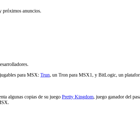
 y próximos anuncios.
esarrolladores.
s jugables para MSX:
Trun
, un Tron para MSX1, y BitLogic, un platafor
enta algunas copias de su juego
Pretty Kingdom
, juego ganador del p
 MSX.