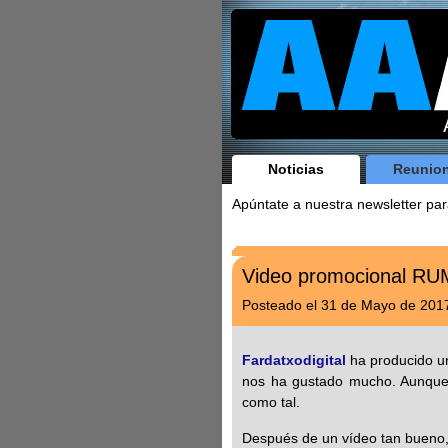
Noticias
Reunio
Apúntate a nuestra newsletter par
Video promocional R
Posteado el 31 de Mayo de 201
Fardatxodigital
ha producido un
nos ha gustado mucho. Aunque 
como tal.
Después de un vídeo tan bueno, 