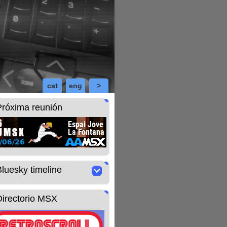
cat
eng
>
Próxima reunión
Bluesky timeline
Directorio MSX