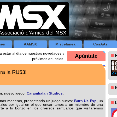
nes
AAMSX
Miscelanea
CosAAs
a estar al día de nuestras novedades y
Apúntate
próximos anuncios.
ra la RU53!
or, nuevo juego:
Carambalan Studios
.
nas maneras, presentando un juego nuevo:
Burn Us Exp
, un
zzles por igual en el que encarnamos a un miembro de una
te a lo bonzo en los diversos santuarios que visitaremos