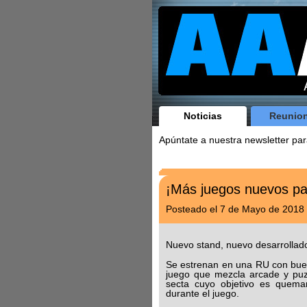
Noticias
Reunio
Apúntate a nuestra newsletter par
¡Más juegos nuevos pa
Posteado el 7 de Mayo de 2018
Nuevo stand, nuevo desarrollad
Se estrenan en una RU con bue
juego que mezcla arcade y pu
secta cuyo objetivo es quemar
durante el juego.