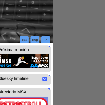
cat
eng
>
Próxima reunión
Bluesky timeline
Directorio MSX