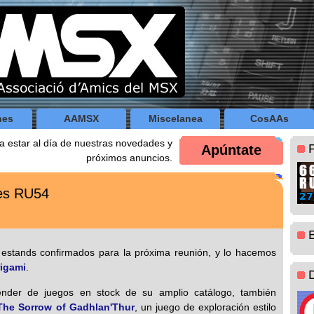
nes
AAMSX
Miscelanea
CosAAs
a estar al día de nuestras novedades y
Apúntate
próximos anuncios.
nes RU54
stands confirmados para la próxima reunión, y lo hacemos
rigami
.
nder de juegos en stock de su amplio catálogo, también
The Sorrow of Gadhlan'Thur
, un juego de exploración estilo