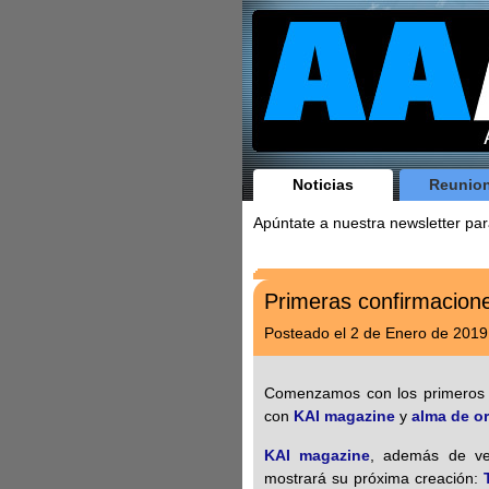
Noticias
Reunio
Apúntate a nuestra newsletter par
Primeras confirmacio
Posteado el 2 de Enero de 2019
Comenzamos con los primeros e
con
KAI magazine
y
alma de o
KAI magazine
, además de ve
mostrará su próxima creación: