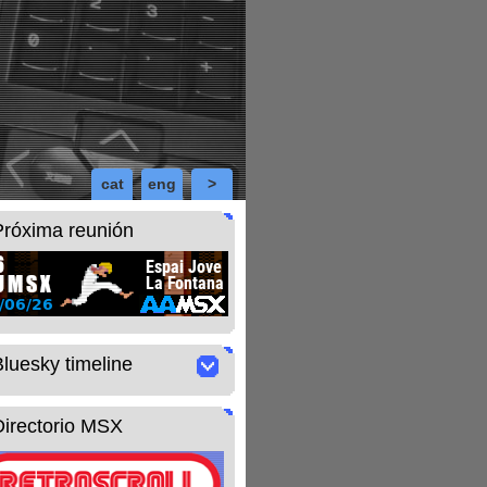
cat
eng
>
Próxima reunión
Bluesky timeline
Directorio MSX