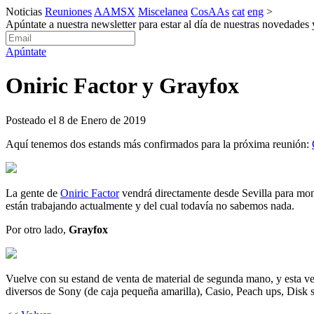
Noticias
Reuniones
AAMSX
Miscelanea
CosAAs
cat
eng
>
Apúntate a nuestra newsletter para estar al día de nuestras novedades
Apúntate
Oniric Factor y Grayfox
Posteado el 8 de Enero de 2019
Aquí tenemos dos estands más confirmados para la próxima reunión:
La gente de
Oniric Factor
vendrá directamente desde Sevilla para mont
están trabajando actualmente y del cual todavía no sabemos nada.
Por otro lado,
Grayfox
Vuelve con su estand de venta de material de segunda mano, y esta ve
diversos de Sony (de caja pequeña amarilla), Casio, Peach ups, Disk 