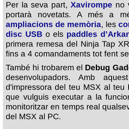
Per la seva part,
Xavirompe
no v
portarà novetats. A més a 
ampliacions de memòria
, les
co
disc USB
o els
paddles d’Arka
primera remesa del Ninja Tap XR
fins a 4 comandaments tot fent serv
També hi trobarem el
Debug Gad
desenvolupadors. Amb aquest
d'impressora del teu MSX al teu 
que vulguis executar a la funci
monitoritzar en temps real qualse
del MSX al PC.